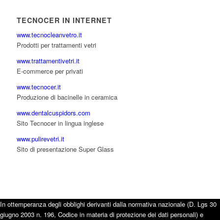
TECNOCER IN INTERNET
www.tecnocleanvetro.it
Prodotti per trattamenti vetri
www.trattamentivetri.it
E-commerce per privati
www.tecnocer.it
Produzione di bacinelle in ceramica
www.dentalcuspidors.com
Sito Tecnocer in lingua inglese
www.pulirevetri.it
Sito di presentazione Super Glass
In ottemperanza degli obblighi derivanti dalla normativa nazionale (D. Lgs 30
giugno 2003 n. 196, Codice in materia di protezione dei dati personali) e