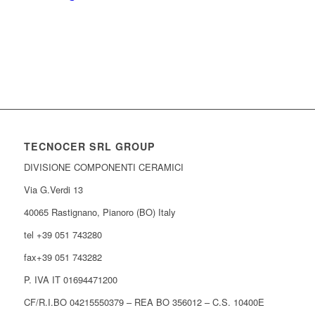
TECNOCER SRL GROUP
DIVISIONE COMPONENTI CERAMICI
Via G.Verdi 13
40065 Rastignano, Pianoro (BO) Italy
tel +39 051 743280
fax+39 051 743282
P. IVA IT 01694471200
CF/R.I.BO 04215550379 – REA BO 356012 – C.S. 10400E