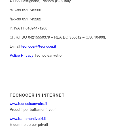
40065 Rastignano, Pianoro (BO) Italy
tel +39 051 743280
fax+39 051 743282
P. IVA IT 01694471200
CF/R.I.BO 04215550379 – REA BO 356012 – C.S. 10400E
E-mail
tecnocer@tecnocer.it
Police Privacy
Tecnocleanvetro
TECNOCER IN INTERNET
www.tecnocleanvetro.it
Prodotti per trattamenti vetri
www.trattamentivetri.it
E-commerce per privati