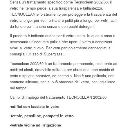
Senza un trattamento specifico come Tecnoclean 2002/60, il
vetro nel tempo perde la sua trasparenza e brillantezza.
TECNOCLEAN è lo strumento per proteggere la trasparenza del
vetro a lungo, per vetri brillanti e puliti più a lungo, per vetri facili
da tenere puliti anche senza o con pochi detergenti.
Il prodotto è indicato anche per il vetro usato. In questo caso è
necessaria un’accurata pulizia che riporti il vetro a condizioni
simili al vetro nuovo. Per vetri particolarmente danneggiati si
consiglia l’utlizzo di Superglass.
Tecnoclean 2002/60 è un trattamento permanente, resistente ad
acidi ed alcali, rimovibile soltanto per abrasione, con ossido di
cerio o spugne abrasive, ad esempio. Non è una pellicola, non
contiene silicone, non si può staccare dal vetro, non ingiallisce
nel tempo.
Campi di impiego del trattamento TECNOCLEAN 2002/60
-edifici con facciate in vetro
-tettoie, pensiline, parapetti in vetro
-vetrate vicine ad irrigazione