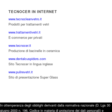
TECNOCER IN INTERNET
www.tecnocleanvetro.it
Prodotti per trattamenti vetri
www.trattamentivetri.it
E-commerce per privati
www.tecnocer.it
Produzione di bacinelle in ceramica
www.dentalcuspidors.com
Sito Tecnocer in lingua inglese
www.pulirevetri.it
Sito di presentazione Super Glass
In ottemperanza degli obblighi derivanti dalla normativa nazionale (D. Lgs 30
giugno 2003 n. 196, Codice in materia di protezione dei dati personali) e